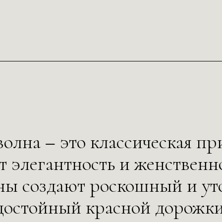
обработку
обработку
обработку
олна – это классическая пр
т элегантность и женственно
ны создают роскошный и ут
достойный красной дорожки