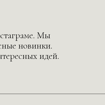
нстаграме. Мы
сные новинки.
нтересных идей.