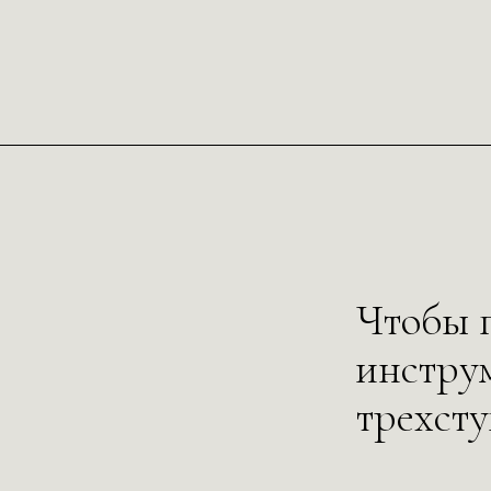
Чтобы 
инстру
трехст