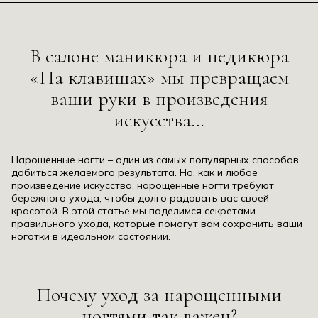
Нажимая на кнопку «Отправить» я даю согласие на
обработку персональных данных
В салоне маникюра и педикюра
«На клавишах» мы превращаем
Нажимая на кнопку «Отправить» я даю согласие на
Нажимая на кнопку «Отправить» я даю согласие на
ваши руки в произведения
ОТПРАВИТЬ
обработку персональных данных
обработку персональных данных
искусства…
ОТПРАВИТЬ
ОТПРАВИТЬ
Нарощенные ногти – один из самых популярных способов
добиться желаемого результата. Но, как и любое
произведение искусства, нарощенные ногти требуют
бережного ухода, чтобы долго радовать вас своей
красотой. В этой статье мы поделимся секретами
правильного ухода, которые помогут вам сохранить ваши
ноготки в идеальном состоянии.
Почему уход за нарощенными
ногтями так важен?